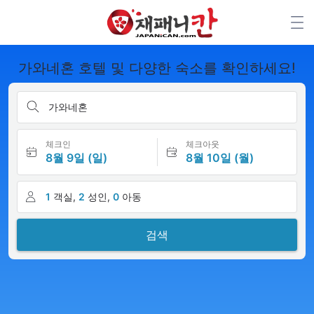
가와네혼 호텔 및 다양한 숙소를 확인하세요!
가와네혼
체크인
체크아웃
8월 9일 (일)
8월 10일 (월)
1
객실,
2
성인,
0
아동
검색