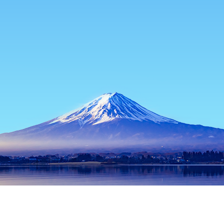
홈
일본 숙소
시즈오카현 숙소
시즈오카 숙소
가와네혼
이즈
시즈오카
아타미
고텐바
이토
하마마쓰