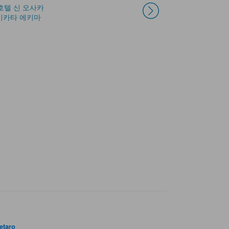
 호텔 신 오사카
APA 호텔 신 오사카
비아 인 신오사카
오사카 가든 팰리스
호텔 마이스테이즈
호텔 앤드룸스 신오
포 포인츠 플렉스
워싱턴 R&B 호텔
도요코인 신오사카
미카타 에키마
에키마에
쇼멘구치
신오사카 컨퍼런스
사카
바이 쉐라톤 신오사
신오사카 기타구치
히가시미쿠니 에키
센터
카
마에
etaro