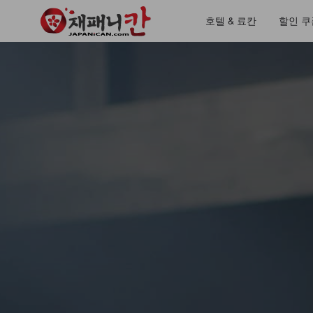
호텔 & 료칸
할인 쿠