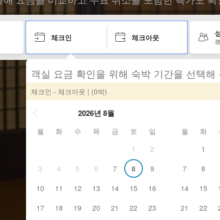
성
체크인
체크아웃
객
객실 요금 확인을 위해 숙박 기간을 선택해
체크인 - 체크아웃
| (0박)
2026년 8월
월
화
수
목
금
토
일
월
화
1
2
1
3
4
5
6
7
8
9
7
8
10
11
12
13
14
15
16
14
15
17
18
19
20
21
22
23
21
22