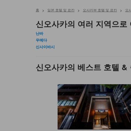
홈
>
일본 호텔 및 료칸
>
오사카부 호텔 및 료칸
>
오사
신오사카의 여러 지역으로 
난바
우메다
신사이바시
신오사카의 베스트 호텔 &