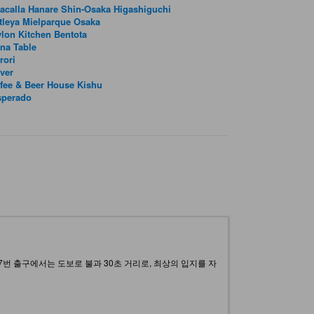
acalla Hanare Shin-Osaka Higashiguchi
tleya Mielparque Osaka
lon Kitchen Bentota
na Table
rori
ver
fee & Beer House Kishu
sperado
번 출구에서는 도보로 불과 30초 거리로, 최상의 입지를 자