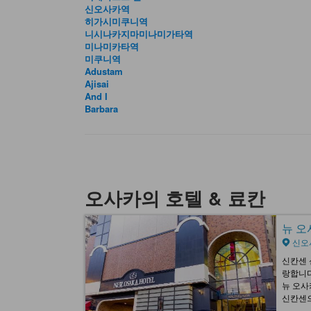
신오사카역
히가시미쿠니역
니시나카지마미나미가타역
미나미카타역
미쿠니역
Adustam
Ajisai
And I
Barbara
오사카의 호텔 & 료칸
뉴 오사
신오
신칸센 
랑합니다
뉴 오사
신칸센으