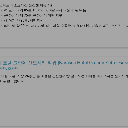
광지로의 소요시간(신칸센 이용 시)
→히로시마 약 85분: 미야지마, 이쓰쿠시마 신사, 원폭 돔
→구라시키 약 75분: 구라시키 미관 지구
→히메지 약 30분: 히메지성
→나고야 약 50 분: 나고야성, 나고야항 수족관, 도요타 산업 기술 기념관, 오스칸논 
호텔 그란데 신오사카 타워 (Karaksa Hotel Grande Shin-Osaka
사카, 오사카
년 11월 오픈! 지상 24층인 본 호텔은 신칸센/각종 철도노선/지하철 미도스지선 신오사
 매우 편리합니다.