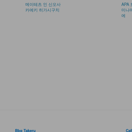
메이테츠 인 신오사
APA
카에키 히가시구치
미나
에
Bbq Takeru
Caf