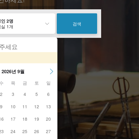
인 2명
검색
실 1개
 주세요
2026년 9월
수
목
금
토
일
2
3
4
5
6
9
10
11
12
13
16
17
18
19
20
23
24
25
26
27