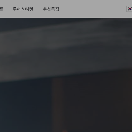
폰
투어＆티켓
추천특집