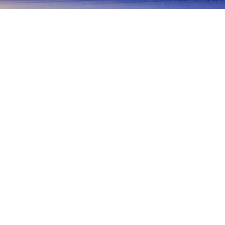
홈
일본 숙소
오사카부 숙소
오사카 숙소
난바
오사카
이즈미사노
사카이
스이타
미노
도요
우메다
신사이바시
신오사카
오사카 베이 에어리어
난바 시티
도톤보리 상점가
Spa World
타카시마야 백
인기 많은 여행 날짜
오늘 밤
8월 7일
내일
8월 8일
이번 주말
8월 8일
-
8월 9일
다음 주말
8월 15일
-
8월 16일