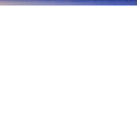
홈
일본 숙소
아이치 숙소
나고야 숙소
나고야 역
나고야
지타 / 치타
이누야마
도요하시
오카자키
사카에
카나야마
치쿠사
쿠스노키
나고야 성
나고야역
메이테쓰나고야역
모드학원 스파이럴 타워
나
인기 많은 여행 날짜
오늘 밤
8월 10일
내일
8월 11일
이번 주말
8월 15일
-
8월 16일
다음 주말
8월 22일
-
8월 23일