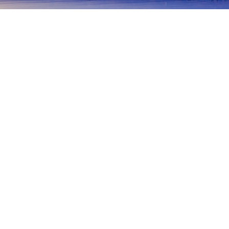
홈
일본 숙소
아이치 숙소
나고야 숙소
나고야 성
나고야
지타 / 치타
이누야마
도요하시
오카자키
나고야 역
사카에
카나야마
치쿠사
쿠스노키
토요타 산업 기술 기념 박물관
나고야 노 극장
시야쿠쇼역
인기 많은 여행 날짜
오늘 밤
8월 7일
내일
8월 8일
이번 주말
8월 8일
-
8월 9일
다음 주말
8월 15일
-
8월 16일