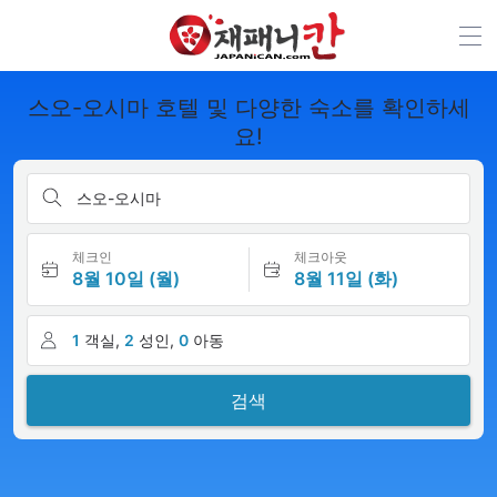
스오-오시마 호텔 및 다양한 숙소를 확인하세
요!
스오-오시마
체크인
체크아웃
8월 10일 (월)
8월 11일 (화)
1
객실,
2
성인,
0
아동
검색