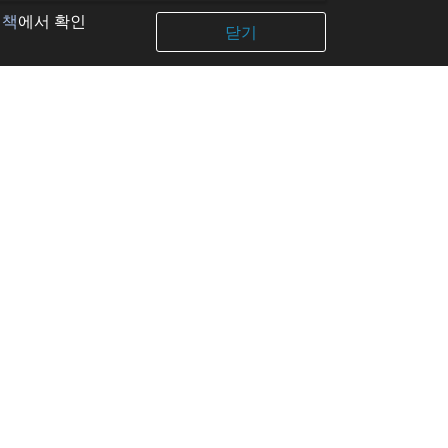
정책
에서 확인
닫기
네
자와
코
코지마
가키
하마
공식 계정
Facebook