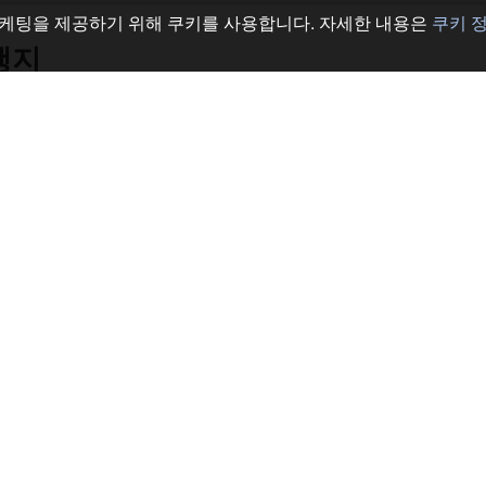
케팅을 제공하기 위해 쿠키를 사용합니다. 자세한 내용은
쿠키 
행지
히로시마
하코
나고야
가나
나가노
니세
이즈
미야
하쿠바
이시
고베
요코
후지카와구치코
소개
약관
사
이용 약관
개인정보 처리방침
개인정보 판매 거부 선택