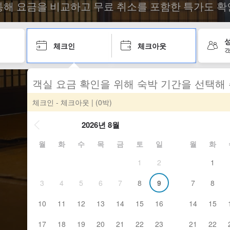
통해 요금을 비교하고 무료 취소를 포함한 특가도 확
성
체크인
체크아웃
객
객실 요금 확인을 위해 숙박 기간을 선택해
체크인 - 체크아웃
| (0박)
2026년 8월
월
화
수
목
금
토
일
월
화
1
2
1
3
4
5
6
7
8
9
7
8
10
11
12
13
14
15
16
14
15
17
18
19
20
21
22
23
21
22