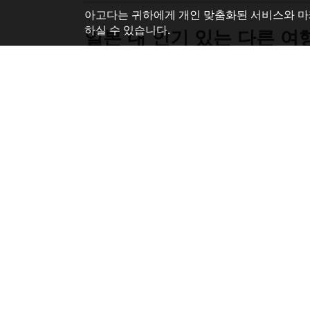
아고다는 귀하에게 개인 맞춤화된 서비스와 마
하실 수 있습니다.
일본 내 인기 있는 다른 여
도쿄 / 동경
오사카
교토
오키나와 본섬
삿포로
후쿠오카
아타미
도움말
회사 
고객 지원
운영 회
자주 묻는 질문 (FAQ)
사이트 점검 안내