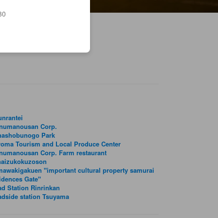
30
nrantei
unumanousan Corp.
nashobunogo Park
yoma Tourism and Local Produce Center
numanousan Corp. Farm restaurant
naizukokuzoson
awakigakuen "important cultural property samurai
idences Gate"
d Station Rinrinkan
dside station Tsuyama