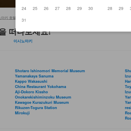
24
25
26
27
28
29
30
28
29
마키 호텔 및 료칸
>
도메
31
을 떠나보세요!
이시노마키
Shotaro Ishinomori Memorial Museum
Shu
Yamanakaya Sanuma
Iz
Kappo Wakasushi
Ha
China Restaurant Yokohama
To
Aji-Dokoro Kissho
Izu
Onokarekishiminzoku Museum
Ya
Kawagoe Kurazukuri Museum
Yam
Rikuzen-Togura Station
res
Mirokuji
Roa
Roa