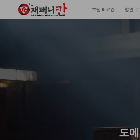
호텔 & 료칸
할인 쿠
도메