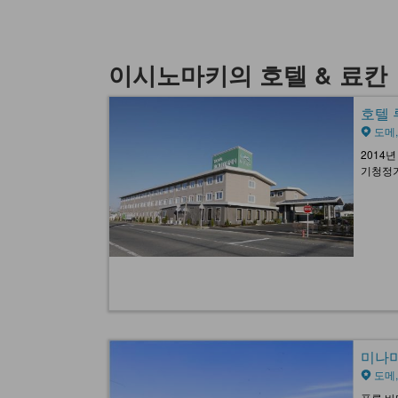
이시노마키의 호텔 & 료칸
호텔 루
도메
2014
기청정기
미나미 
도메
푸른 바