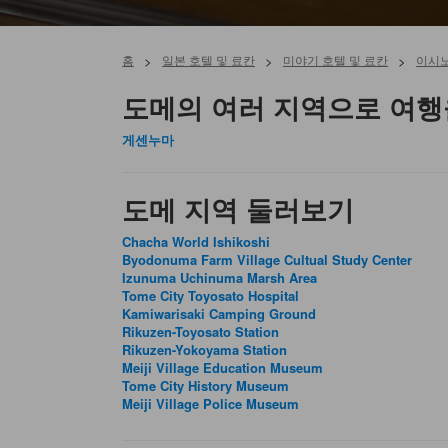
홈
>
일본 호텔 및 료칸
>
미야기 호텔 및 료칸
>
이시노
도메의 여러 지역으로 여행
게센누마
도메 지역 둘러보기
Chacha World Ishikoshi
Byodonuma Farm Village Cultual Study Center
Izunuma Uchinuma Marsh Area
Tome City Toyosato Hospital
Kamiwarisaki Camping Ground
Rikuzen-Toyosato Station
Rikuzen-Yokoyama Station
Meiji Village Education Museum
Tome City History Museum
Meiji Village Police Museum