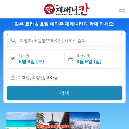
일본 료칸 & 호텔 예약은 재패니칸과 함께 하세요!
여행지/호텔명/프라이빗 하우스 검색
체크인
체크아웃
8월 8일 (토)
8월 9일 (일)
1
객실,
2
성인,
0
아동
검색