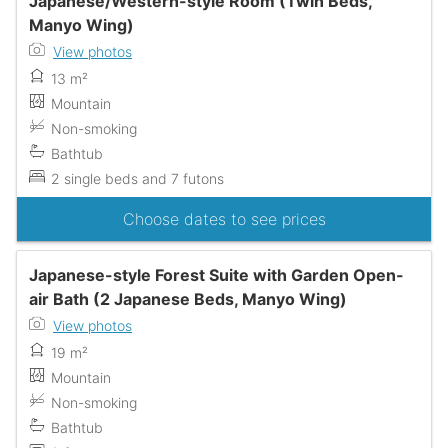
Japanese/Western-style Room (Twin Beds,
Manyo Wing)
View photos
13 m²
Mountain
Non-smoking
Bathtub
2 single beds and 7 futons
Choose dates to see prices
Japanese-style Forest Suite with Garden Open-
air Bath (2 Japanese Beds, Manyo Wing)
View photos
19 m²
Mountain
Non-smoking
Bathtub