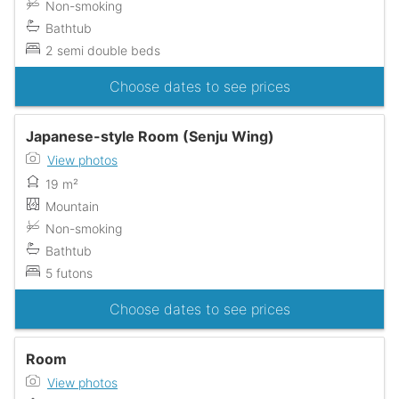
Non-smoking
Bathtub
2 semi double beds
Choose dates to see prices
Japanese-style Room (Senju Wing)
View photos
19 m²
Mountain
Non-smoking
Bathtub
5 futons
Choose dates to see prices
Room
View photos