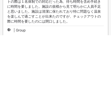
トの際は１名体制での対応だった為、待ち時間を含め手続き
に時間を要しました。施設の規模から見て明らかに人員不足
と思いました。施設は清潔に保たれており特に問題なく温泉
を楽しんで過ごすことが出来たのですが、チェックアウトの
際に時間を要したのには閉口しました。
|
Group
もう一度ＧｏＴｏ
4.0
Reviewed 21 September 2020
連休前の金曜日でしたが、お部屋をグレードアップしてくれ
ました。 大人４人でしたので、広々した２部屋は大変助かり
ました。 全体的にさすが「福一」と言う感じで満足でし
た。 食事は質・量とも十分です。 欲を言えば、料理が出
てくるのに少し時間が掛かりました。 もう少し館内に従業
員がいた方が安心できると思います。
|
Group