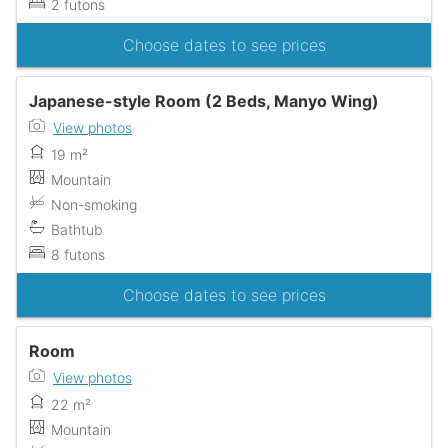
2 futons
Choose dates to see prices
Japanese-style Room (2 Beds, Manyo Wing)
View photos
19 m²
Mountain
Non-smoking
Bathtub
8 futons
Choose dates to see prices
Room
View photos
22 m²
Mountain