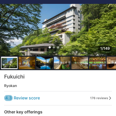
1/149
Fukuichi
Ryokan
4.3
Review score
176 reviews
Other key offerings