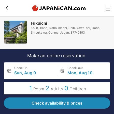
Fukuichi
Ko-8, Ikaho, Ikaho-machi, Shibukawa-shi, Ikaho,
Shibukawa, Gunma, Japan, 377-0193
Make an online reservation
Check-in
Check-out
Sun, Aug 9
Mon, Aug 10
1
2
0
Room
Adults
Children
Check availability & prices