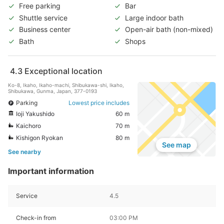
Free parking
Bar
Shuttle service
Large indoor bath
Business center
Open-air bath (non-mixed)
Bath
Shops
4.3
Exceptional location
Ko-8, Ikaho, Ikaho-machi, Shibukawa-shi, Ikaho,
Shibukawa, Gunma, Japan, 377-0193
Parking
Lowest price includes
Ioji Yakushido
60 m
Kaichoro
70 m
Kishigon Ryokan
80 m
See map
See nearby
Important information
Service
4.5
Check-in from
03:00 PM