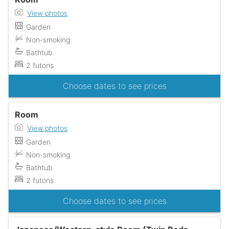
View photos
Garden
Non-smoking
Bathtub
2 futons
Choose dates to see prices
Room
View photos
Garden
Non-smoking
Bathtub
2 futons
Choose dates to see prices