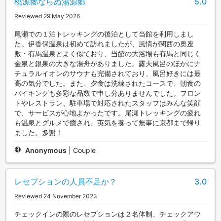
桃源郷ならぬ湯源郷
5.0
Reviewed 29 May 2026
尾瀬での１泊トレッキングの後泊として当館を利用しまし
た。伊香保温泉は初めて訪れましたが、風情が関西の奥座
敷・有馬温泉とよく似ており、当館の大浴場も有馬と同じく
金泉と銀泉の大きな湯舟がありました。露天風呂のほかにナ
チュラルイオンのサウナも完備されており、風呂好きには最
高の気分でした。また、夕食は洗練されたコースで、朝食の
バイキングも多彩な品数で申し分ありませんでした。フロン
トやレストラン、駐車場で対応されたスタッフはみんな笑顔
で、サービスが心地よかったです。尾瀬トレッキングの疲れ
も温泉とグルメで癒され、英気を養って無事に京都まで帰り
ました。多謝！
Anonymous
|
Couple
レセプションの人員不足か？
3.0
Reviewed 24 November 2023
チェックインの際のレセプションは２名体制、チェックアウ