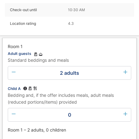
Check-out until
10:30 AM
Location rating
4.3
Room 1
Adult guests
Standard beddings and meals
2 adults
Child A
Bedding and, if the offer includes meals, adult meals
(reduced portions/items) provided
0
Room 1 – 2 adults, 0 children