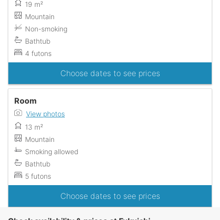
19 m²
Mountain
Non-smoking
Bathtub
4 futons
Choose dates to see prices
Room
View photos
13 m²
Mountain
Smoking allowed
Bathtub
5 futons
Choose dates to see prices