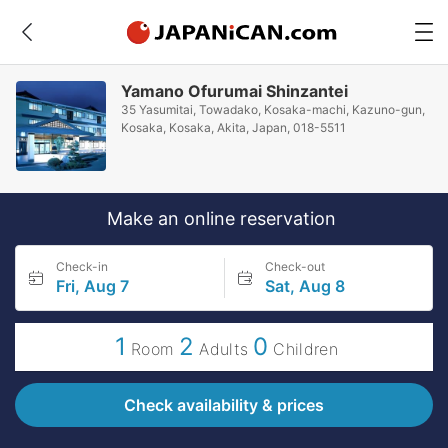
Yamano Ofurumai Shinzantei
35 Yasumitai, Towadako, Kosaka-machi, Kazuno-gun,
Kosaka, Kosaka, Akita, Japan, 018-5511
Make an online reservation
Check-in
Check-out
Fri, Aug 7
Sat, Aug 8
1
2
0
Room
Adults
Children
Check availability & prices