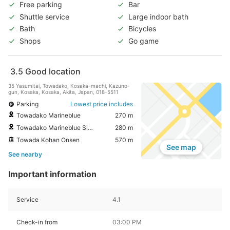
Free parking
Bar
Shuttle service
Large indoor bath
Bath
Bicycles
Shops
Go game
3.5
Good location
35 Yasumitai, Towadako, Kosaka-machi, Kazuno-
gun, Kosaka, Kosaka, Akita, Japan, 018-5511
Parking
Lowest price includes
Towadako Marineblue
270 m
Towadako Marineblue Sightseeing cruising
280 m
Towada Kohan Onsen
570 m
See map
See nearby
Important information
Service
4.1
Check-in from
03:00 PM