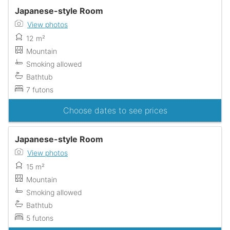
Japanese-style Room
View photos
12 m²
Mountain
Smoking allowed
Bathtub
7 futons
Choose dates to see prices
Japanese-style Room
View photos
15 m²
Mountain
Smoking allowed
Bathtub
5 futons