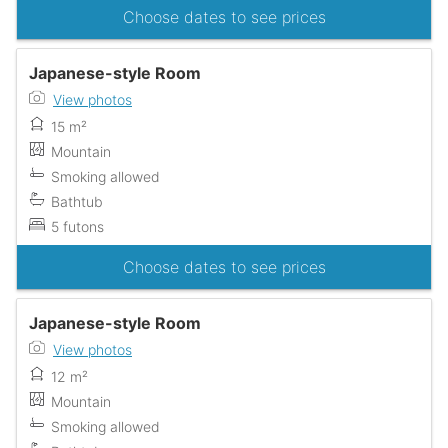
Choose dates to see prices
Japanese-style Room
View photos
15 m²
Mountain
Smoking allowed
Bathtub
5 futons
Choose dates to see prices
Japanese-style Room
View photos
12 m²
Mountain
Smoking allowed