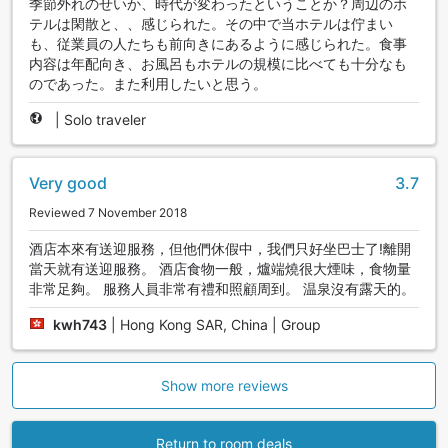
季節外れのせいか、時代が変わったということか？周辺のホ
テルは閑散と、、感じられた。その中で当ホテルは佇まい
も、従業員の人たちも前向きにあるように感じられた。食事
内容は年配向き、お風呂もホテルの規模に比べても十分なも
のであった。また利用したいと思う。
|
Solo traveler
Very good
3.7
Reviewed 7 November 2018
酒店本來有送迎服務，但他們休假中，我們只好坐巴士了!離開
當天就有送迎服務。 酒店食物一般，爐端燒很大煙味，食物量
非常足夠。 服務人員非常有禮和照顧周到。 温泉沒有露天的。
kwh743
|
Hong Kong SAR, China | Group
Show more reviews
Return to room deals