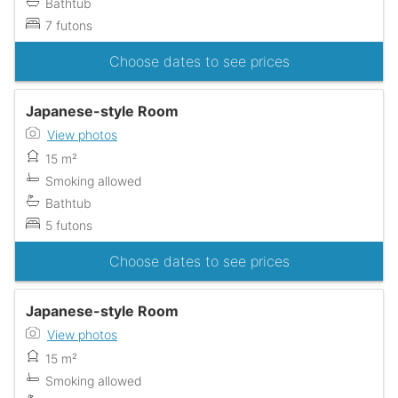
Bathtub
7 futons
Choose dates to see prices
Japanese-style Room
View photos
15 m²
Smoking allowed
Bathtub
5 futons
Choose dates to see prices
Japanese-style Room
View photos
15 m²
Smoking allowed