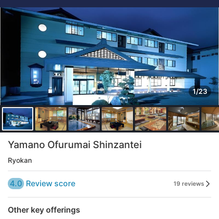
1/23
Yamano Ofurumai Shinzantei
Ryokan
4.0
Review score
19 reviews
Other key offerings