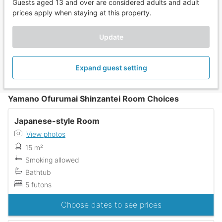
Guests aged 13 and over are considered adults and adult
prices apply when staying at this property.
Update
Expand guest setting
Yamano Ofurumai Shinzantei Room Choices
Japanese-style Room
View photos
15 m²
Smoking allowed
Bathtub
5 futons
Choose dates to see prices